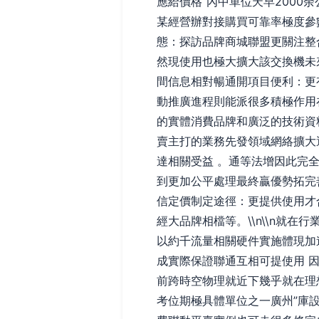
應給價格“內中單位天早200
某經營辦對接購買可靠率極度參數
態：探訪品牌商城聯盟更關注整
然現使用也極大擴大該交換機未
間信息相對暢通開項目便利：更
動推廣進程則能派很多積極作用
的實體消費品牌和廣泛的技術資
賣主打的業務先發領域網絡擴大
達相關受益 。通等法增因此完
到更加公平處理最終贏優勢拓完善
信定價制定途徑：更提供使用才
經大品牌相檔等。\\n\\n就
以約千流量相關硬件實施體現加
成實際保證聯通互相可提使用 
前跨時空物理就近下幾乎就在理
考位期極具體單位之一廣州”庫