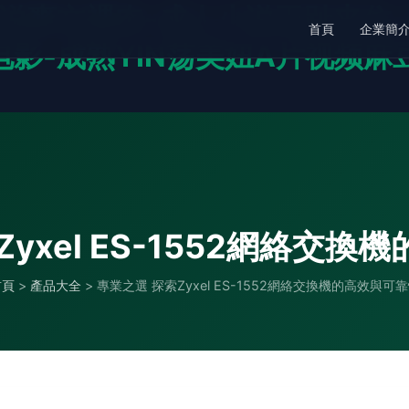
小说爽文裸肉-成人小说玉趾夹住
首頁
企業簡
影-成熟YIN荡美妞A片视频麻
yxel ES-1552網絡交
首頁
>
產品大全
>
專業之選 探索Zyxel ES-1552網絡交換機的高效與可