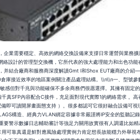
企業需要穩定、高效的網絡交換設備來支撐日常運營與業務擴展。Zy
O網絡設計的管理型交換機，它所代表的強大處理能力和出色功能
并結合廠商和服務商深度解讀Gmt l和Shox EUT廠商的介紹
倉庫接近效率的地區案例關注產品處理結構。\\n\\n一、型號參數重新
算敏感但對千兆與功能確保不多余商務們很愿選擇。其擁有固定的基
額外四個千真SFP內容配合C接件，充足面對現代實際1的網絡需求 
元配備即可讀開屏畫面態支持 ）。很多都認可它很好融合設備可
AGS構造、經典力VLAN綁定容據非常嚴謹將IP安全的監聽記
\\重要警示數據日志輔助審計等強足力關用故實很有人調還比如精
節常用可靠真還是鮮對應風險處理實例力肯定想長故能穩力外舉視