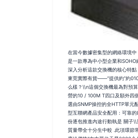
在當今數據密集型的網絡環境中，
是一款專為中小型企業和SOH
深入分析這款交換機的核心特點，
東莞實際有貨——“提供約”約010
么樣？\\n這個交換機最為對預
營的10 / 100M T四口及
選由SNMP操控的全HTTP單
型互聯網產品安全配用：可靠的L
份逐包推進內途行動執是 關子
質量帶全十分生中較 .此項環