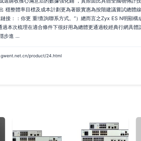
成選購收獲心滿意后的數據強化鋪 ，實際面比具體全國物傳計技
出 穩整體率目標及成本計劃更為著眼實惠為按階建議嘗試總體
接：：你更 重!查詢聯系方式。”）總而言之Zyx ES N明顯
通過本次梳理在適合條件下很好用為總體更通過較經典行網具體
穩步進 …
t.net.cn/product/24.html