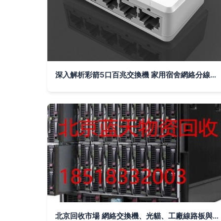
深入解析彩箭5口百兆交換機 家用宿舍網絡分線的實用之選
北京回收市場 網絡交換機、光貓、工廠線路板與儀器儀表的價值再發現