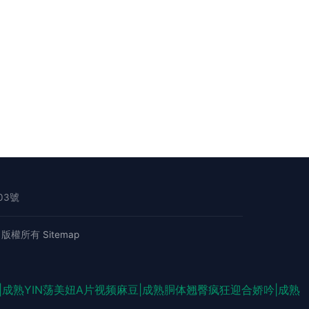
03號
版權所有
Sitemap
成熟YIN荡美妞A片视频麻豆|成熟胴体翘臀疯狂迎合娇吟|成熟
WWW 在线观看黄色电影 老司机激情网 成人在线观看网址 五月花AV电影网