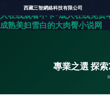
成人五夜天-成人五月网-成人
西藏三智網絡科技有限公司
人在线观看不卡-成人在线免费电
成熟美妇雪白的大肉臀小说网
專業之選 探索Z