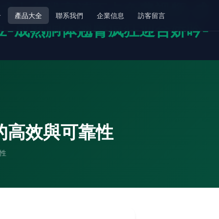
-成人在线高清不卡免费视频-成
介
產品大全
聯系我們
企業信息
訪客留言
豆-成熟胴体翘臀疯狂迎合娇吟-
換機的高效與可靠性
靠性