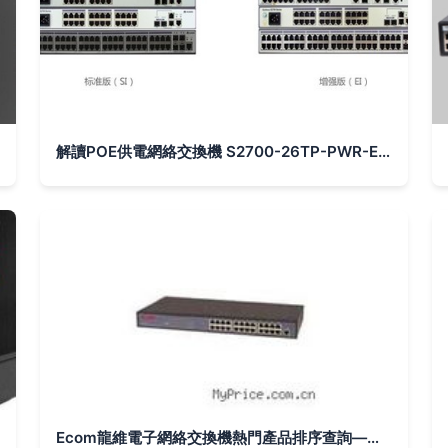
解讀POE供電網絡交換機 S2700-26TP-PWR-EI的實際應用與價值
Ecom龍維電子網絡交換機熱門產品排序查詢——Myprice價格網第1頁產品匯總