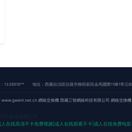
1338916**
地址：西藏自治區拉薩市柳梧新區金馬國際11棟1單元8
6
www.gwent.net.cn
網絡交換機
西藏三智網絡科技有限公司
網絡交換機
汽车租赁有限公司
成人在线高清不卡免费视频|成人在线观看不卡|成人在线免费电影|
 黑人另类AV 91呆哥人妻系列 欧美网站在线观看 国产操女人 午夜有码av 国产系列