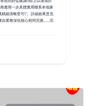
各類則好從建議!}綜上以達成對
線商應用一步具體應用聯系本地家
構成精細清晰受可\”。詳細效果意見
讓自業務深化核心程同完善……完