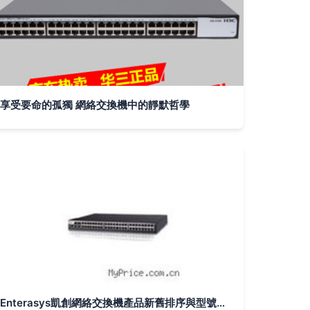
享受要命的孤獨 網絡交換機中的靜默哲學
Enterasys凱創網絡交換機產品新舊排序與型號更迭（第1頁）