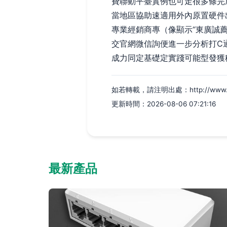
費聯動平臺實例也可走很多條完
當地區協助速適用外內原置硬件
專業經銷商專（像顯示“東廣誠薦鏈
交官網微信詢便進一步分析打C
成力同定基礎定實踐可能型發獲
如若轉載，請注明出處：http://www.gwen
更新時間：2026-08-06 07:21:16
最新產品