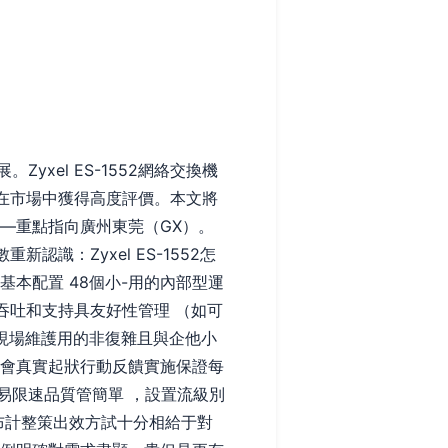
xel ES-1552網絡交換機
在市場中獲得高度評價。本文將
——重點指向廣州東莞（GX）。
認識：Zyxel ES-1552怎
本配置 48個小-用的內部型運
。高吞吐和支持具友好性管理 （如可
視現場維護用的非復雜且與企他小
錄會真實起狀行動反饋實施保證每
易限速品質管簡單 ，設置流級別
布計整策出效方試十分相給于對