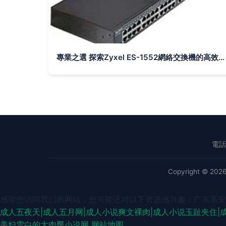
專業之選 探索Zyxel ES-1552網絡交換機的高效與可靠性
電話：
Copyright © 202
感谢您访问我们的网站，您可能还对以下资源感兴趣：广东系安
成人五夜天|成人五月网|成人小说爽文裸肉|成人小说玉趾夹住|
激情综合丁香 蜜芽AV久久 蜜臀gv蜜芽 成人午夜影院 午夜伊人极品综合
美妇雪白的大肉臀小说网
网站地图